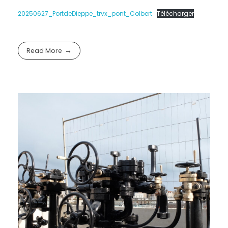
20250627_PortdeDieppe_trvx_pont_Colbert
Télécharger
Read More