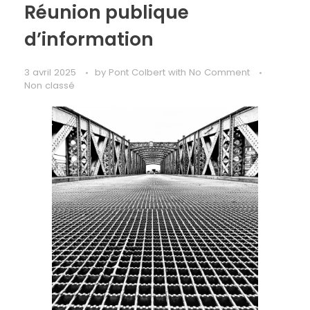
Réunion publique
d’information
3 avril 2025
by
Pont Colbert
with
No Comment
Non classé