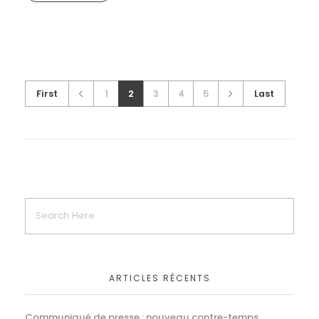
First
1
2
3
4
5
Last
ARTICLES RÉCENTS
Communiqué de presse : nouveau contre-temps