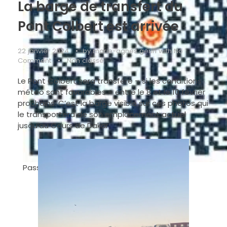
La barge de transfert du
Pont Colbert est arrivée
22 janvier 2024
by
marie-agnes gerin
with
No
Comment
Non classé
Le Pont Colbert sera transféré – si les conditions
météo sont favorables – entre le 8 et le 10 février
prochains. C’est la barge visible sur ces photos qui
le transportera de son emplacement actuel
jusqu’au Cours de Dakar.
Passerelle Colbert