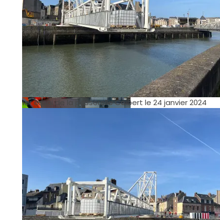
Janvier 2024 – Calculs de
précision pour l’installation de
la passerelle Colbert : la
passerelle doit arriver
précisément entre ces 2
traits. Contrat rempli ! ®Ports
de Normandie
1er essai de la passerelle Colbert le 24 janvier 2024
Calculs de précisions : la
passerelle doit arriver
précisément entre ces 2
traits. Contrat rempli !