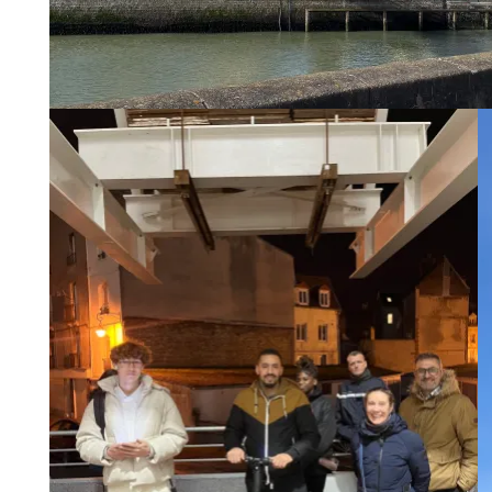
1er essai de la passerelle Colbert
Janvier 2024 – Calculs de
précision pour l’installation de
la passerelle Colbert : la
passerelle doit arriver
précisément entre ces 2
traits. Contrat rempli ! ®Ports
de Normandie